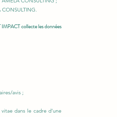
N AMELA CONSULTING
;
A CONSULTING
.
T IMPACT collecte les données
res/avis ;
 vitae dans le cadre d’une